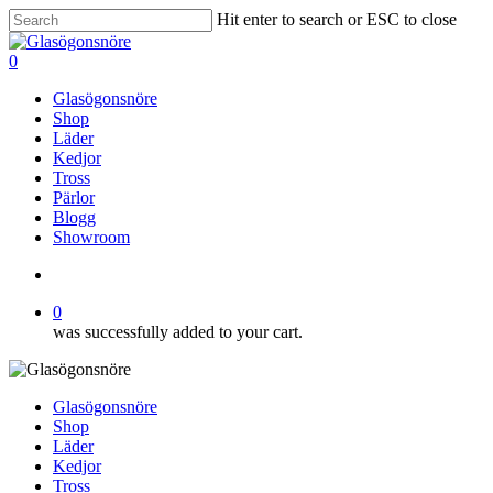
Skip
Hit enter to search or ESC to close
to
Close
main
Search
search
0
content
Menu
Glasögonsnöre
Shop
Läder
Kedjor
Tross
Pärlor
Blogg
Showroom
search
0
was successfully added to your cart.
Glasögonsnöre
Shop
Läder
Kedjor
Tross