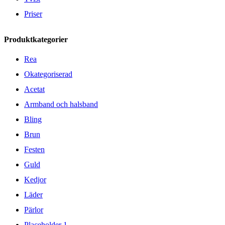
Priser
Produktkategorier
Rea
Okategoriserad
Acetat
Armband och halsband
Bling
Brun
Festen
Guld
Kedjor
Läder
Pärlor
Placeholder 1