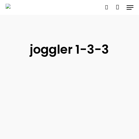
Men
Skip
to
search
main
content
joggler 1-3-3