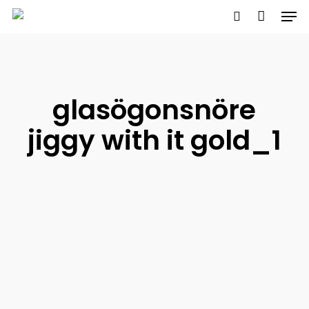
Men
Skip
to
search
main
content
glasögonsnöre
jiggy with it gold_1