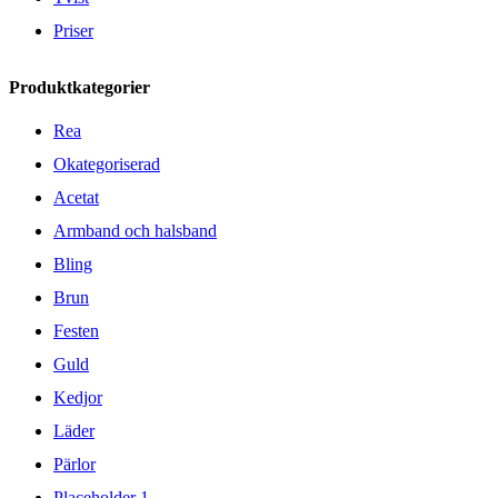
Priser
Produktkategorier
Rea
Okategoriserad
Acetat
Armband och halsband
Bling
Brun
Festen
Guld
Kedjor
Läder
Pärlor
Placeholder 1