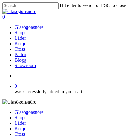
Skip
Hit enter to search or ESC to close
to
Close
main
Search
search
0
content
Menu
Glasögonsnöre
Shop
Läder
Kedjor
Tross
Pärlor
Blogg
Showroom
search
0
was successfully added to your cart.
Glasögonsnöre
Shop
Läder
Kedjor
Tross