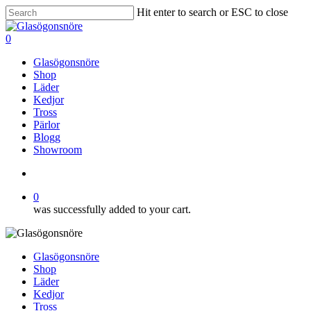
Skip
Hit enter to search or ESC to close
to
Close
main
Search
search
0
content
Menu
Glasögonsnöre
Shop
Läder
Kedjor
Tross
Pärlor
Blogg
Showroom
search
0
was successfully added to your cart.
Glasögonsnöre
Shop
Läder
Kedjor
Tross