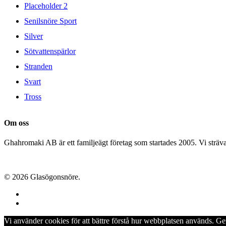
Placeholder 2
Senilsnöre Sport
Silver
Sötvattenspärlor
Stranden
Svart
Tross
Om oss
Ghahromaki AB är ett familjeägt företag som startades 2005. Vi strävar 
© 2026 Glasögonsnöre.
facebook
instagram
Vi använder cookies för att bättre förstå hur webbplatsen används. G