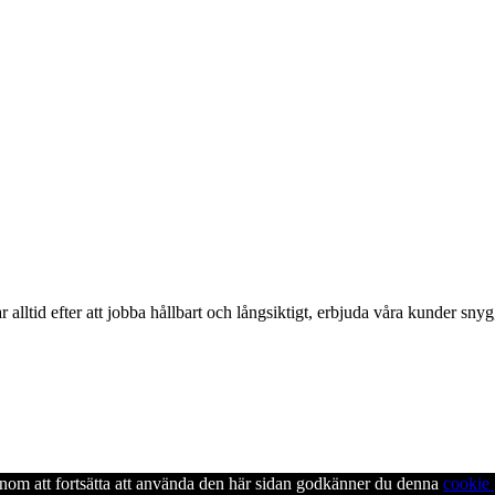
alltid efter att jobba hållbart och långsiktigt, erbjuda våra kunder snyg
enom att fortsätta att använda den här sidan godkänner du denna
cookie 