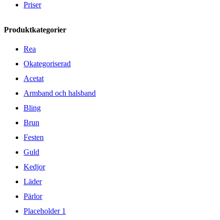
Priser
Produktkategorier
Rea
Okategoriserad
Acetat
Armband och halsband
Bling
Brun
Festen
Guld
Kedjor
Läder
Pärlor
Placeholder 1