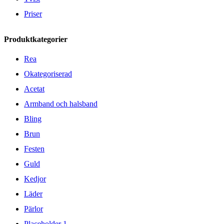
Priser
Produktkategorier
Rea
Okategoriserad
Acetat
Armband och halsband
Bling
Brun
Festen
Guld
Kedjor
Läder
Pärlor
Placeholder 1