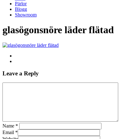
Pärlor
Blogg
Showroom
glasögonsnöre läder flätad
Leave a Reply
Name
*
Email
*
Website