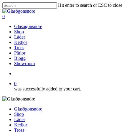
Skip
Hit enter to search or ESC to close
to
Close
main
Search
search
0
content
Menu
Glasögonsnöre
Shop
Läder
Kedjor
Tross
Pärlor
Blogg
Showroom
search
0
was successfully added to your cart.
Glasögonsnöre
Shop
Läder
Kedjor
Tross