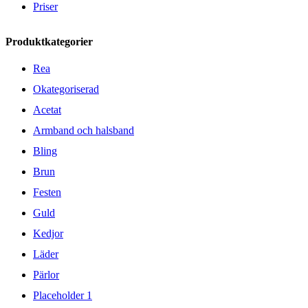
Priser
Produktkategorier
Rea
Okategoriserad
Acetat
Armband och halsband
Bling
Brun
Festen
Guld
Kedjor
Läder
Pärlor
Placeholder 1