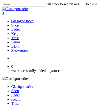
Skip
Hit enter to search or ESC to close
to
Close
main
Search
search
0
content
Menu
Glasögonsnöre
Shop
Läder
Kedjor
Tross
Pärlor
Blogg
Showroom
search
0
was successfully added to your cart.
Glasögonsnöre
Shop
Läder
Kedjor
Tross