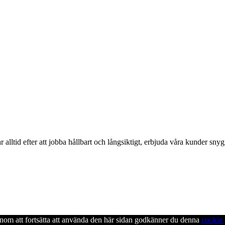
alltid efter att jobba hållbart och långsiktigt, erbjuda våra kunder snyg
enom att fortsätta att använda den här sidan godkänner du denna
cookie 