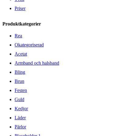
Priser
Produktkategorier
Rea
Okategoriserad
Acetat
Armband och halsband
Bling
Brun
Festen
Guld
Kedjor
Läder
Pärlor
Placeholder 1