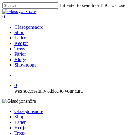
Skip
Hit enter to search or ESC to close
to
Close
main
Search
search
0
content
Menu
Glasögonsnöre
Shop
Läder
Kedjor
Tross
Pärlor
Blogg
Showroom
search
0
was successfully added to your cart.
Glasögonsnöre
Shop
Läder
Kedjor
Tross