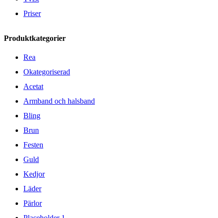
Priser
Produktkategorier
Rea
Okategoriserad
Acetat
Armband och halsband
Bling
Brun
Festen
Guld
Kedjor
Läder
Pärlor
Placeholder 1