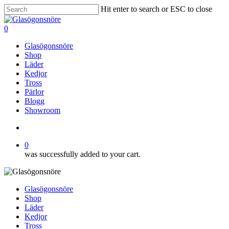
Skip
Hit enter to search or ESC to close
to
Close
main
Search
search
0
content
Menu
Glasögonsnöre
Shop
Läder
Kedjor
Tross
Pärlor
Blogg
Showroom
search
0
was successfully added to your cart.
Glasögonsnöre
Shop
Läder
Kedjor
Tross