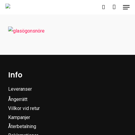
Men
Skip
to
search
main
content
Info
Leveranser
Ångerrätt
Villkor vid retur
Kampanjer
Återbetalning