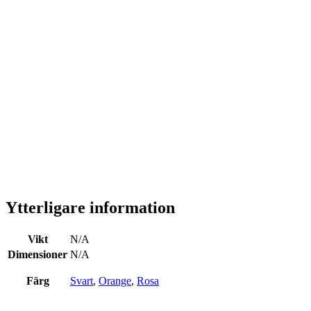
Glasögonsnöre strass
Här har du
glasögonsnöre strass
, tillsammans med fyra
stycken strass glittrande pärlor och med silver 925
döskallar som avslut. Ett dö läckert mode för dig och dina
glasögon och solglasögon. En perfekt accessoar till dina
bågar som är passande året om och ger dig en stilig men
trygg känsla. Slipp leta eller tappa bågarna, samtidigt som
du lyfter din out-fit.
Ytterligare information
Vikt
N/A
Dimensioner
N/A
Färg
Svart
,
Orange
,
Rosa