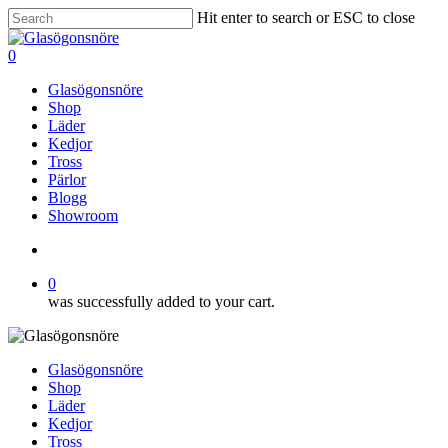
Skip
Hit enter to search or ESC to close
to
Close
main
Search
search
0
content
Menu
Glasögonsnöre
Shop
Läder
Kedjor
Tross
Pärlor
Blogg
Showroom
search
0
was successfully added to your cart.
Glasögonsnöre
Shop
Läder
Kedjor
Tross