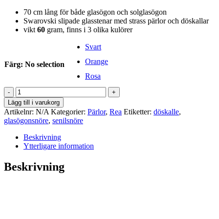
70 cm lång för både glasögon och solglasögon
Swarovski slipade glasstenar med strass pärlor och döskallar
vikt
60
gram, finns i 3 olika kulörer
Svart
Orange
Färg
:
No selection
Rosa
Glasögonsnöre
strass
Lägg till i varukorg
mängd
Artikelnr:
N/A
Kategorier:
Pärlor
,
Rea
Etiketter:
döskalle
,
glasögonsnöre
,
senilsnöre
Beskrivning
Ytterligare information
Beskrivning