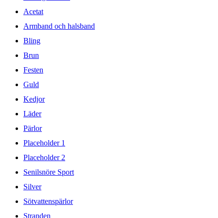
Acetat
Armband och halsband
Bling
Brun
Festen
Guld
Kedjor
Läder
Pärlor
Placeholder 1
Placeholder 2
Senilsnöre Sport
Silver
Sötvattenspärlor
Stranden