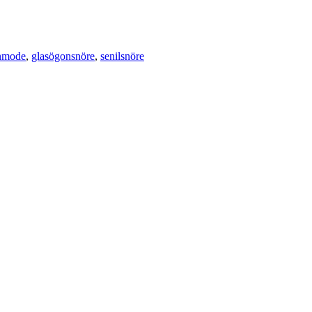
nmode
,
glasögonsnöre
,
senilsnöre
errengörningsmedel och smörj med fördel in den med läderfett 1 gång o
äterade fästena och hängarna. För att bevara lädrets uthållighet strunta i