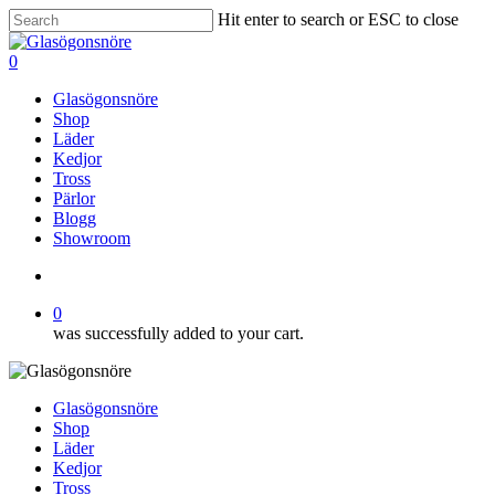
Skip
Hit enter to search or ESC to close
to
Close
main
Search
search
0
content
Menu
Glasögonsnöre
Shop
Läder
Kedjor
Tross
Pärlor
Blogg
Showroom
search
0
was successfully added to your cart.
Glasögonsnöre
Shop
Läder
Kedjor
Tross