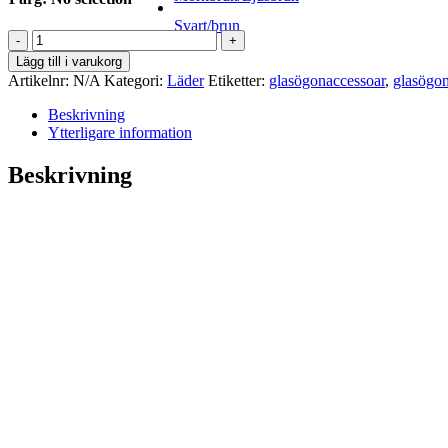
Svart/brun
Glasögonsnöre
läder
Lägg till i varukorg
mängd
Artikelnr:
N/A
Kategori:
Läder
Etiketter:
glasögonaccessoar
,
glasögo
Beskrivning
Ytterligare information
Beskrivning
Ett par tips om skötsel för läder
Torka av glasögonsnöre läder med ett godkänt läd
Undvik dock att få medel och fett på de 18 K guldpl