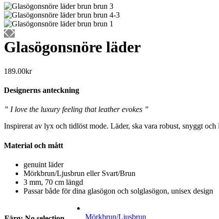
Glasögonsnöre läder
189.00
kr
Designerns anteckning
” I love the luxury feeling that leather evokes ”
Inspirerat av lyx och tidlöst mode. Läder, ska vara robust, snyggt och
Material och mått
genuint läder
Mörkbrun/Ljusbrun eller Svart/Brun
3 mm, 70 cm längd
Passar både för dina glasögon och solglasögon, unisex design
Mörkbrun/Ljusbrun
Färg
:
No selection