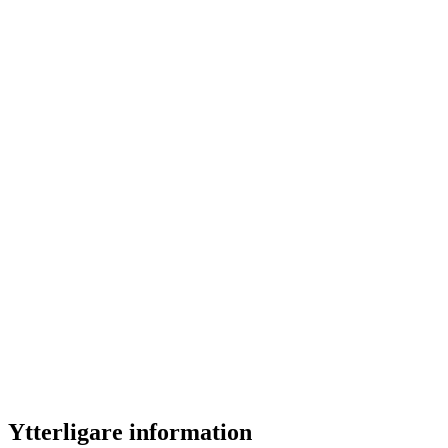
Glasögonsnöre Läder
Här har du
glasögonsnöre läder
, läder är sedvanligt 
ett fulländat basmaterial som vi valt att designa senil
hängare som fästs med 18 K guldpläterade hållare.
Ytterligare information