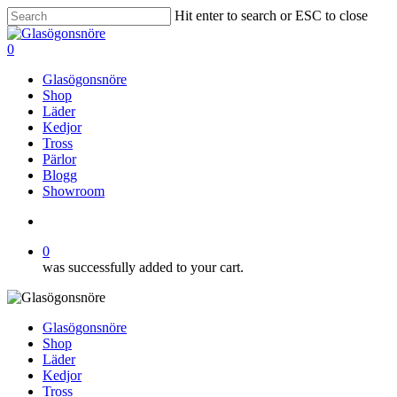
Skip
Hit enter to search or ESC to close
to
Close
main
Search
search
0
content
Menu
Glasögonsnöre
Shop
Läder
Kedjor
Tross
Pärlor
Blogg
Showroom
search
0
was successfully added to your cart.
Glasögonsnöre
Shop
Läder
Kedjor
Tross