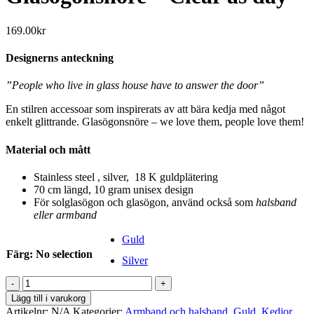
169.00
kr
Designerns anteckning
”People who live in glass house have to answer the door”
En stilren accessoar som inspirerats av att bära kedja med något
enkelt glittrande. Glasögonsnöre – we love them, people love them!
Material och mått
Stainless steel , silver, 18 K guldplätering
70 cm längd, 10 gram unisex design
För solglasögon och glasögon, använd också som
halsband
eller armband
Guld
Färg
:
No selection
Silver
Glasögonsnöre
-
Lägg till i varukorg
Clear
Artikelnr:
N/A
Kategorier:
Armband och halsband
,
Guld
,
Kedjor
,