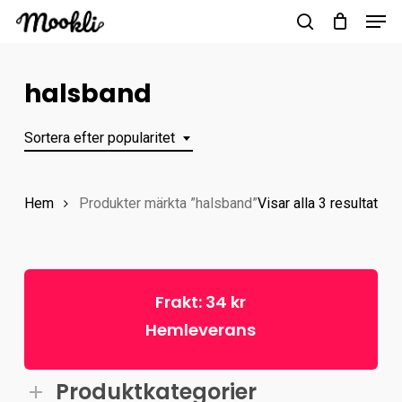
Men
Skip
to
search
main
halsband
content
Sortera efter popularitet
Sor
Hem
Produkter märkta ”halsband”
Visar alla 3 resultat
efte
popu
Frakt: 34 kr
Hemleverans
Produktkategorier