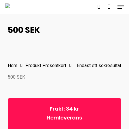
Men
Skip
to
search
main
500 SEK
content
Hem
Produkt Presentkort
Endast ett sökresultat
500 SEK
Frakt: 34 kr
Hemleverans