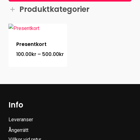
Produktkategorier
Presentkort
Prisintervall:
100.00
kr
–
500.00
kr
100.00kr
till
500.00kr
Info
Leveranser
Ångerrätt
Villkor vid retur