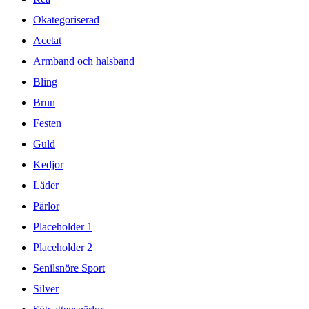
Okategoriserad
Acetat
Armband och halsband
Bling
Brun
Festen
Guld
Kedjor
Läder
Pärlor
Placeholder 1
Placeholder 2
Senilsnöre Sport
Silver