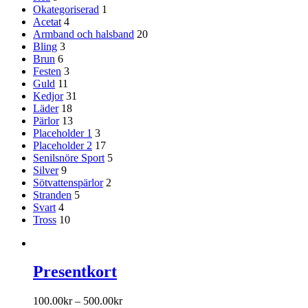
Okategoriserad
1
Acetat
4
Armband och halsband
20
Bling
3
Brun
6
Festen
3
Guld
11
Kedjor
31
Läder
18
Pärlor
13
Placeholder 1
3
Placeholder 2
17
Senilsnöre Sport
5
Silver
9
Sötvattenspärlor
2
Stranden
5
Svart
4
Tross
10
Presentkort
100.00
kr
–
500.00
kr