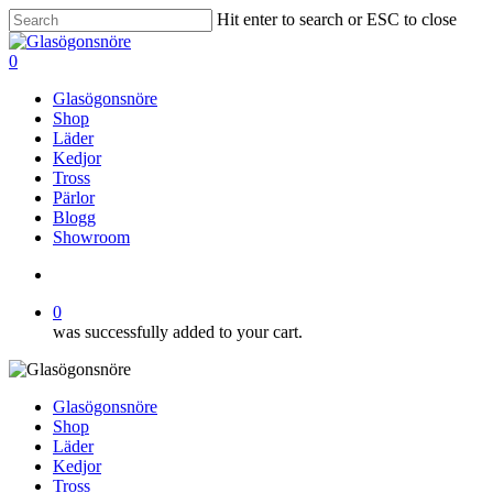
Skip
Hit enter to search or ESC to close
to
Close
main
Search
search
0
content
Menu
Glasögonsnöre
Shop
Läder
Kedjor
Tross
Pärlor
Blogg
Showroom
search
0
was successfully added to your cart.
Glasögonsnöre
Shop
Läder
Kedjor
Tross