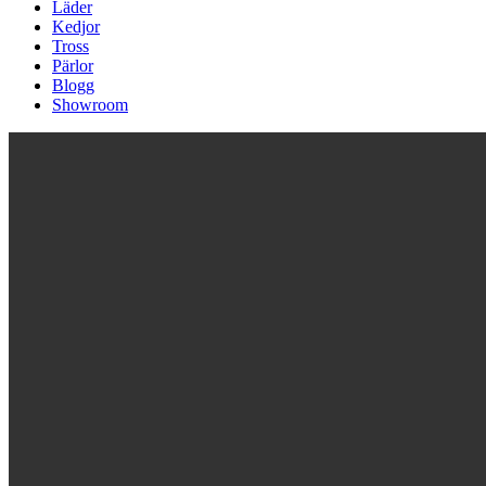
Läder
Kedjor
Tross
Pärlor
Blogg
Showroom