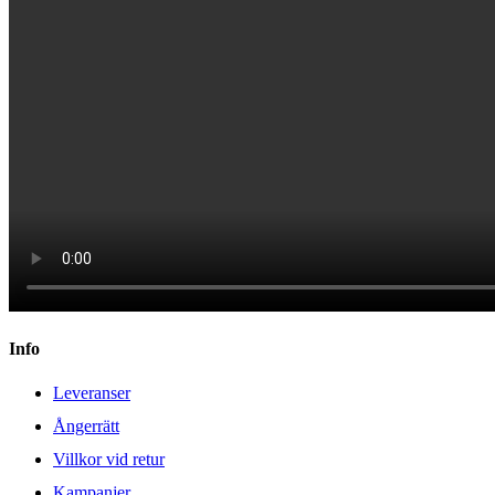
Info
Leveranser
Ångerrätt
Villkor vid retur
Kampanjer