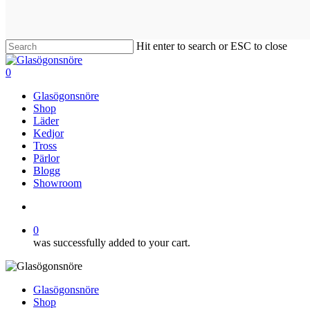
Hit enter to search or ESC to close
Close
Search
search
0
Menu
Glasögonsnöre
Shop
Läder
Kedjor
Tross
Pärlor
Blogg
Showroom
search
0
was successfully added to your cart.
Glasögonsnöre
Shop