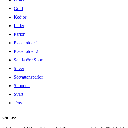
Guld
Kedjor
Läder
Pärlor
Placeholder 1
Placeholder 2
Senilsnöre Sport
Silver
Sötvattenspärlor
Stranden
Svart
Tross
Om oss