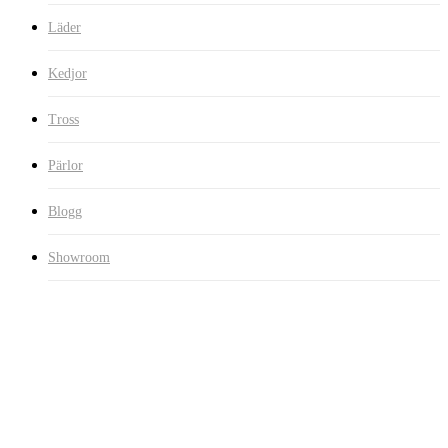
Läder
Kedjor
Tross
Pärlor
Blogg
Showroom
Silver
Sortera
Visar 13–14 av 14 resultat
efter