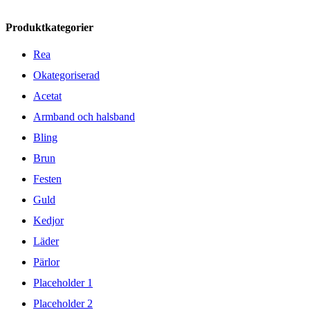
Produktkategorier
Rea
Okategoriserad
Acetat
Armband och halsband
Bling
Brun
Festen
Guld
Kedjor
Läder
Pärlor
Placeholder 1
Placeholder 2