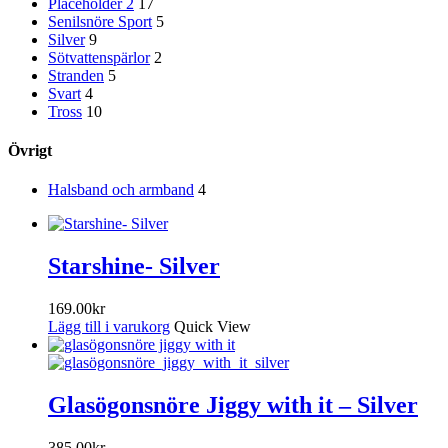
Placeholder 2
17
Senilsnöre Sport
5
Silver
9
Sötvattenspärlor
2
Stranden
5
Svart
4
Tross
10
Övrigt
Halsband och armband
4
Starshine- Silver
169.00
kr
Lägg till i varukorg
Quick View
Glasögonsnöre Jiggy with it – Silver
385.00
kr