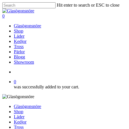
Skip
Hit enter to search or ESC to close
to
Close
main
Search
search
0
content
Menu
Glasögonsnöre
Shop
Läder
Kedjor
Tross
Pärlor
Blogg
Showroom
search
0
was successfully added to your cart.
Glasögonsnöre
Shop
Läder
Kedjor
Tross