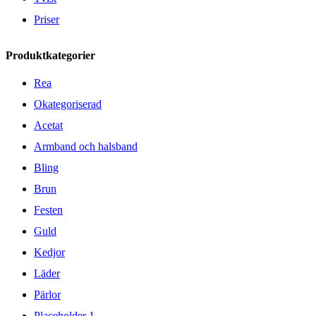
Priser
Produktkategorier
Rea
Okategoriserad
Acetat
Armband och halsband
Bling
Brun
Festen
Guld
Kedjor
Läder
Pärlor
Placeholder 1