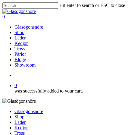
Skip
Hit enter to search or ESC to close
to
Close
main
Search
search
0
content
Menu
Glasögonsnöre
Shop
Läder
Kedjor
Tross
Pärlor
Blogg
Showroom
search
0
was successfully added to your cart.
Glasögonsnöre
Shop
Läder
Kedjor
Tross