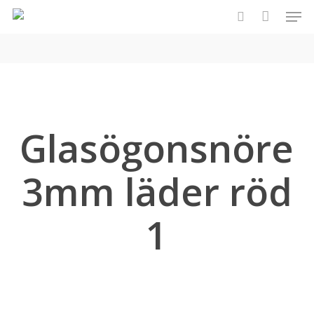
Men
Skip
to
search
main
content
Glasögonsnöre
3mm läder röd
1