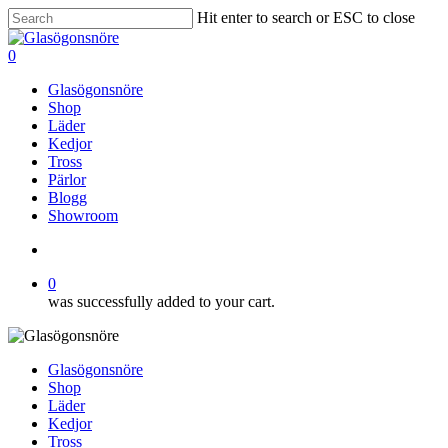
Skip
Hit enter to search or ESC to close
to
Close
main
Search
search
0
content
Menu
Glasögonsnöre
Shop
Läder
Kedjor
Tross
Pärlor
Blogg
Showroom
search
0
was successfully added to your cart.
Glasögonsnöre
Shop
Läder
Kedjor
Tross