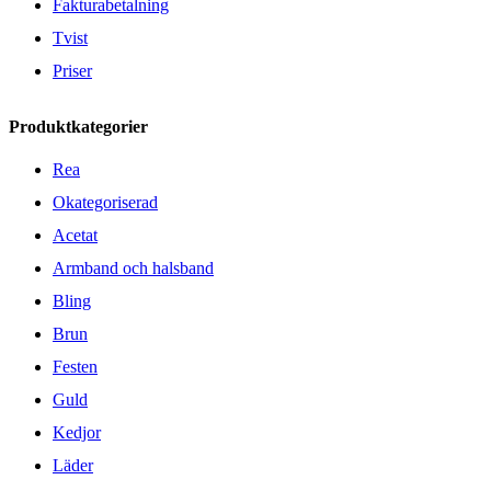
Fakturabetalning
Tvist
Priser
Produktkategorier
Rea
Okategoriserad
Acetat
Armband och halsband
Bling
Brun
Festen
Guld
Kedjor
Läder