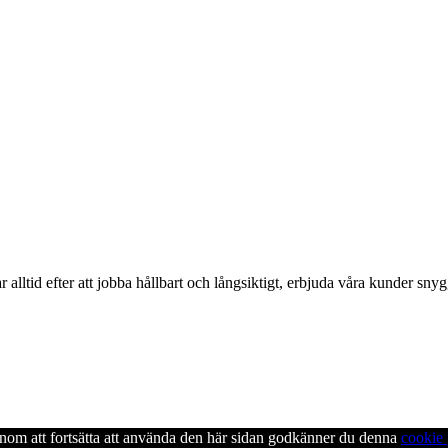
alltid efter att jobba hållbart och långsiktigt, erbjuda våra kunder snyg
enom att fortsätta att använda den här sidan godkänner du denna
cookie 