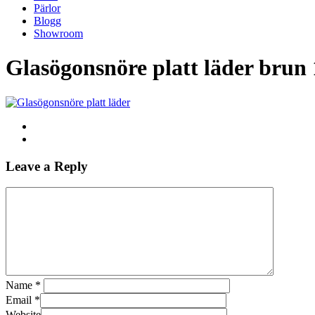
Pärlor
Blogg
Showroom
Glasögonsnöre platt läder brun 
Leave a Reply
Name
*
Email
*
Website