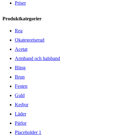
Priser
Produktkategorier
Rea
Okategoriserad
Acetat
Armband och halsband
Bling
Brun
Festen
Guld
Kedjor
Läder
Pärlor
Placeholder 1