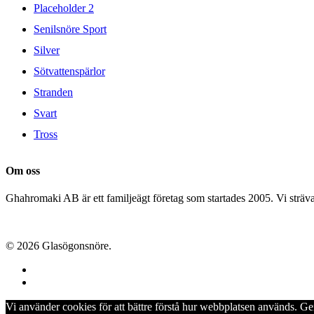
Placeholder 2
Senilsnöre Sport
Silver
Sötvattenspärlor
Stranden
Svart
Tross
Om oss
Ghahromaki AB är ett familjeägt företag som startades 2005. Vi strävar 
© 2026 Glasögonsnöre.
facebook
instagram
Vi använder cookies för att bättre förstå hur webbplatsen används. G