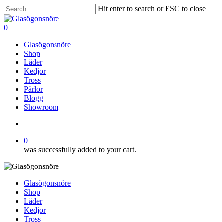
Skip
Hit enter to search or ESC to close
to
Close
main
Search
search
0
content
Menu
Glasögonsnöre
Shop
Läder
Kedjor
Tross
Pärlor
Blogg
Showroom
search
0
was successfully added to your cart.
Glasögonsnöre
Shop
Läder
Kedjor
Tross