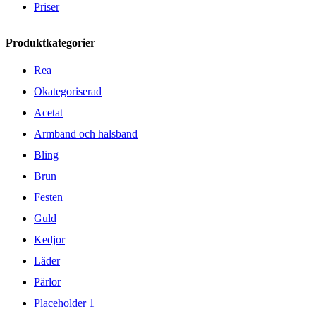
Priser
Produktkategorier
Rea
Okategoriserad
Acetat
Armband och halsband
Bling
Brun
Festen
Guld
Kedjor
Läder
Pärlor
Placeholder 1