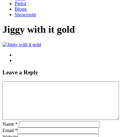
Pärlor
Blogg
Showroom
Jiggy with it gold
Leave a Reply
Name
*
Email
*
Website