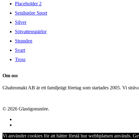
Placeholder 2
Senilsnöre Sport
Silver
Sötvattenspärlor
Stranden
Svart
Tross
Om oss
Ghahromaki AB är ett familjeägt företag som startades 2005. Vi strävar 
© 2026 Glasögonsnöre.
facebook
instagram
Vi använder cookies för att bättre förstå hur webbplatsen används. G