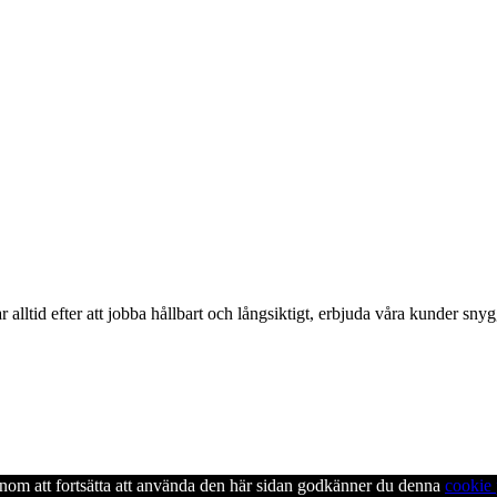
alltid efter att jobba hållbart och långsiktigt, erbjuda våra kunder snyg
enom att fortsätta att använda den här sidan godkänner du denna
cookie 