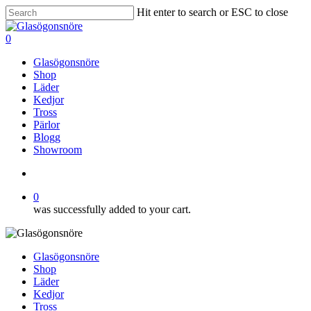
Skip
Hit enter to search or ESC to close
to
Close
main
Search
search
0
content
Menu
Glasögonsnöre
Shop
Läder
Kedjor
Tross
Pärlor
Blogg
Showroom
search
0
was successfully added to your cart.
Glasögonsnöre
Shop
Läder
Kedjor
Tross