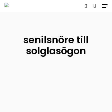
Men
Skip
to
search
main
content
senilsnöre till
solglasögon