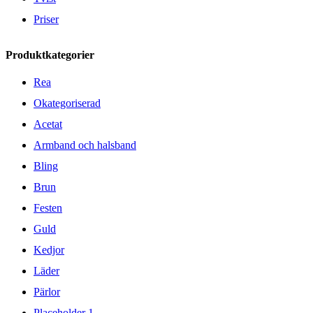
Priser
Produktkategorier
Rea
Okategoriserad
Acetat
Armband och halsband
Bling
Brun
Festen
Guld
Kedjor
Läder
Pärlor
Placeholder 1