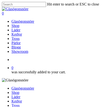
Skip
Hit enter to search or ESC to close
to
Close
main
Search
search
0
content
Menu
Glasögonsnöre
Shop
Läder
Kedjor
Tross
Pärlor
Blogg
Showroom
search
0
was successfully added to your cart.
Glasögonsnöre
Shop
Läder
Kedjor
Tross